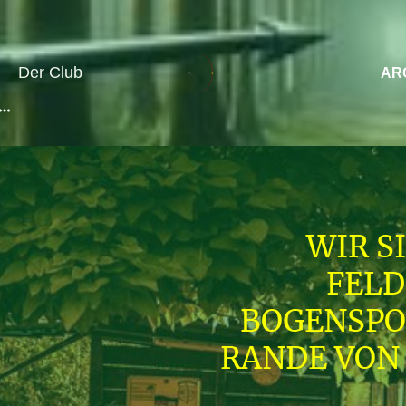
Der Club
AR
WIR S
FELD
BOGENSPO
RANDE VON