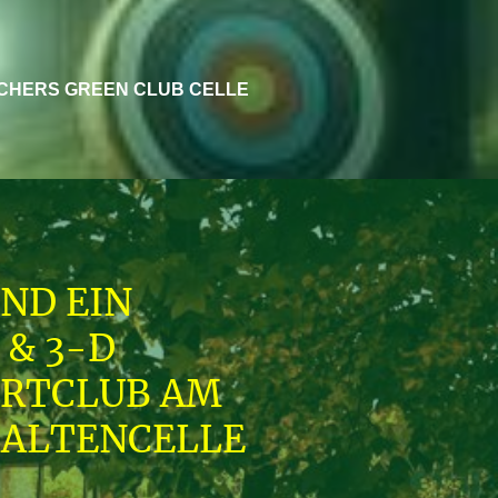
CHERS GREEN CLUB CELLE
IND EIN
 & 3-D
RTCLUB AM
 ALTENCELLE